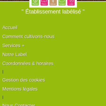
" Établissement labélisé "
Accueil
Comment cultivons-nous
Services +
Notre Label
Coordonnées & horaires
|
Gestion des cookies
Mentions légales
|
Nous Contacter