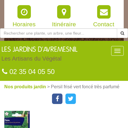
Horaires
Itinéraire
Contact
LES
JARDINS D'AVREMESNIL
Toggl
navig
Les Artisans du Végétal
02 35 04 05 50
Nos produits jardin
> Persil frisé vert foncé très parfumé