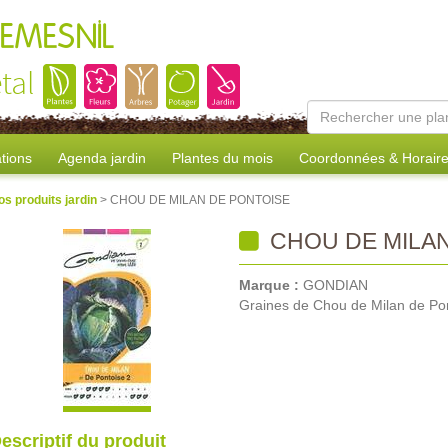
REMESNIL
tal
tions
Agenda jardin
Plantes du mois
Coordonnées & Horair
os produits jardin
> CHOU DE MILAN DE PONTOISE
CHOU DE MILAN
Marque :
GONDIAN
Graines de Chou de Milan de Po
escriptif du produit