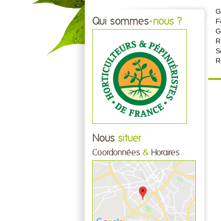
G
Qui sommes
-nous ?
F
G
R
S
R
Nous
situer
Coordonnées
&
Horaires