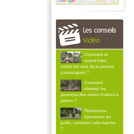
Les conseils
Vidéo
Comment et
quand lutter
contre les vers de la pomme
(carpocapse) ?
Comment
éliminer les
pucerons des arbres fruitiers à
pépins ?
Phéromone,
Kairomone au
jardin, comment cela marche
?