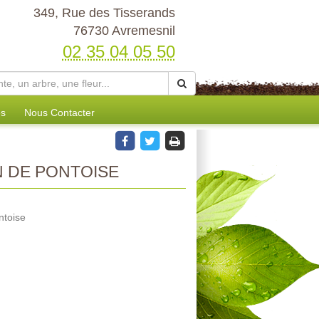
349, Rue des Tisserands
76730 Avremesnil
02 35 04 05 50
es
Nous Contacter
 DE PONTOISE
ntoise