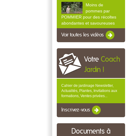
Moins de
pommes par
POMMIER pour des récoltes
abondantes et savoureuses
Voir toutes les vidéos
Votre
Coach
Jardin !
Cahier de jardinage Newsletter,
Actualités, Plantes, Invitations aux
formations, Ventes privées...
Inscrivez-vous
Documents à