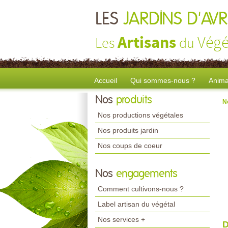
LES
JARDINS D'AV
Artisans
Végé
Les
du
Accueil
Qui sommes-nous ?
Anima
Nos
produits
N
Nos productions végétales
Nos produits jardin
Nos coups de coeur
Nos
engagements
Comment cultivons-nous ?
Label artisan du végétal
Nos services +
D