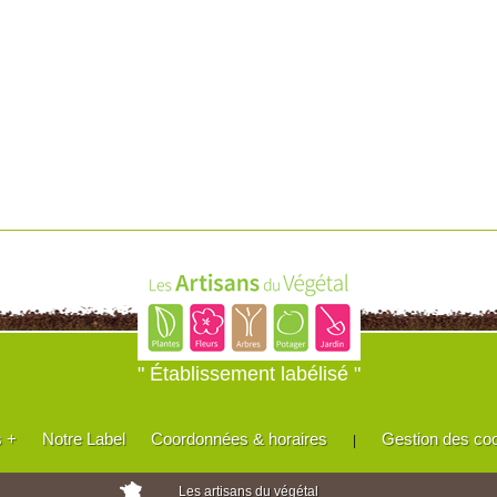
" Établissement labélisé "
s +
Notre Label
Coordonnées & horaires
Gestion des co
|
Les artisans du végétal