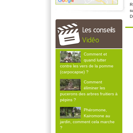
R
s
D
Les conseils
Vidéo
Comment et
quand lutter
contre les vers de la pomme
(carpocapse) ?
Comment
éliminer les
pucerons des arbres fruitiers à
pépins ?
Phéromone,
Kairomone au
jardin, comment cela marche
?