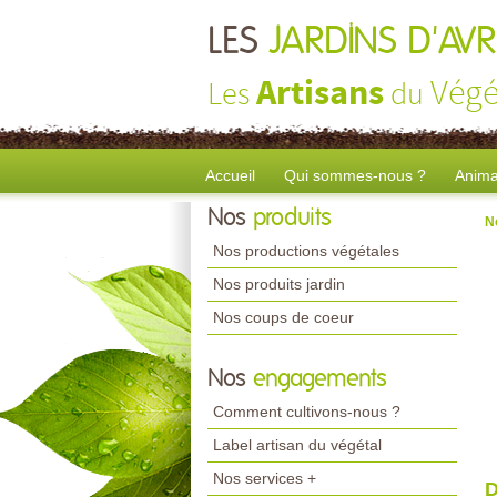
LES
JARDINS D'AV
Artisans
Végé
Les
du
Accueil
Qui sommes-nous ?
Anima
Nos
produits
N
Nos productions végétales
Nos produits jardin
Nos coups de coeur
Nos
engagements
Comment cultivons-nous ?
Label artisan du végétal
Nos services +
D