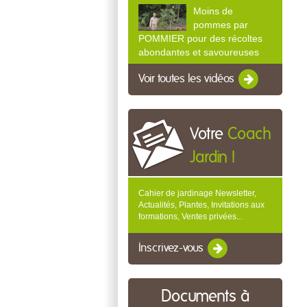
Moins de
pommes par
POMMIER pour des récoltes
abondantes et savoureuses
Voir toutes les vidéos
Votre
Coach
Jardin !
Cahier de jardinage Newsletter,
Actualités, Plantes, Invitations aux
formations, Ventes privées...
Inscrivez-vous
Documents à