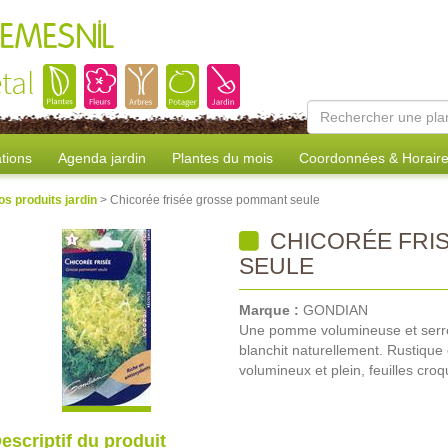
REMESNIL
tal
tions
Agenda jardin
Plantes du mois
Coordonnées & Horair
os produits jardin
> Chicorée frisée grosse pommant seule
CHICORÉE FRI
SEULE
Marque :
GONDIAN
Une pomme volumineuse et serrée
blanchit naturellement. Rustique 
volumineux et plein, feuilles cro
escriptif du produit