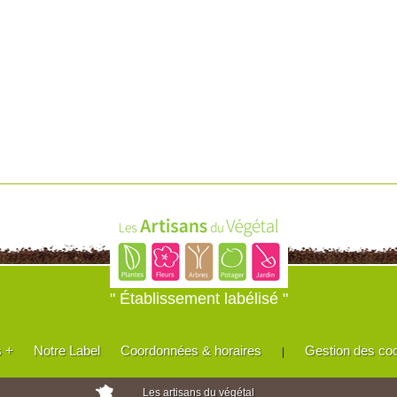
" Établissement labélisé "
s +
Notre Label
Coordonnées & horaires
Gestion des co
|
Les artisans du végétal