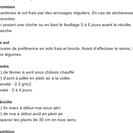
ntretien
aintenez le sol frais par des arrosages réguliers. En cas de sécheress
hicorées.
n posant une cloche ou en liant le feuillage 5 à 6 jours avant la récol
lanche.
e sol
ousse de préférence en sols frais et lourds. Avant d’effectuer le semis,
es légumes.
emis
1) de février à avril sous châssis chauffé.
) d'avril à juillet en plein air à la volée.
ensité : 0,3 g/m2.
evée : 2 à 4 jours.
écolte
1) fin mars à début mai sous abri.
2) de mai à début août en plein air.
spacez les plants de 30 cm en tous sens.
utrition