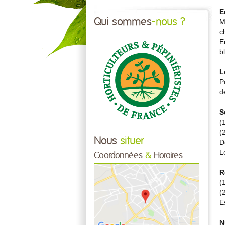
E
Qui sommes
-nous ?
M
c
E
b
L
P
d
S
(
(2
Nous
situer
D
L
Coordonnées
&
Horaires
R
(
(
E
N