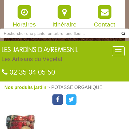
Horaires
Itinéraire
Contact
LES
JARDINS D'AVREMESNIL
Toggl
navig
Les Artisans du Végétal
02 35 04 05 50
Nos produits jardin
> POTASSE ORGANIQUE