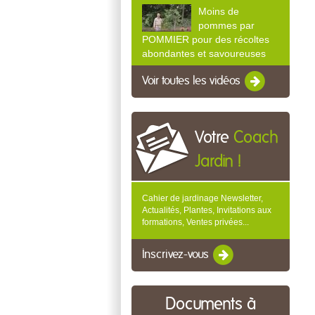
Moins de
pommes par
POMMIER pour des récoltes
abondantes et savoureuses
Voir toutes les vidéos
Votre
Coach
Jardin !
Cahier de jardinage Newsletter,
Actualités, Plantes, Invitations aux
formations, Ventes privées...
Inscrivez-vous
Documents à