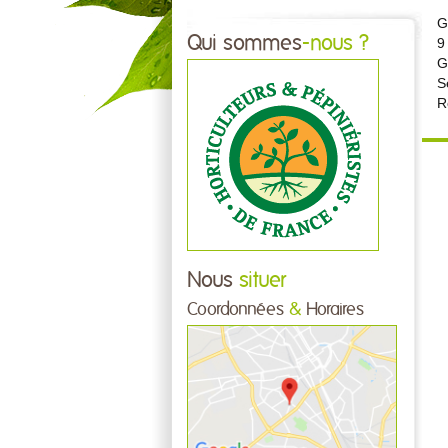
G
Qui sommes
-nous ?
9
G
S
Ré
Nous
situer
Coordonnées
&
Horaires