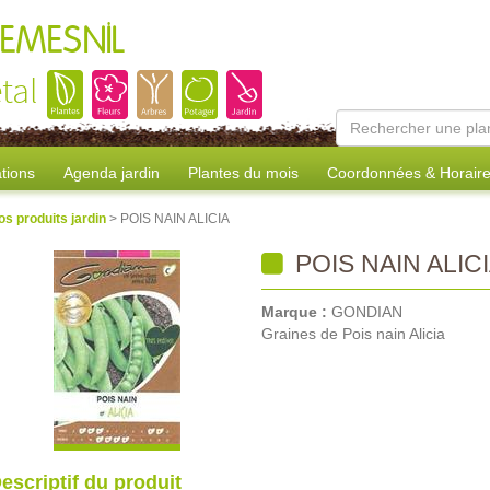
REMESNIL
tal
tions
Agenda jardin
Plantes du mois
Coordonnées & Horair
os produits jardin
> POIS NAIN ALICIA
POIS NAIN ALIC
Marque :
GONDIAN
Graines de Pois nain Alicia
escriptif du produit