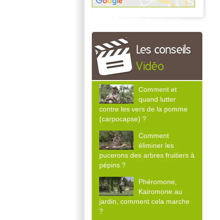
Les conseils
Vidéo
Comment et
quand lutter
contre les vers de la pomme
(carpocapse) ?
Comment
éliminer les
pucerons des arbres fruitiers à
pépins ?
Phéromone,
Kairomone au
jardin, comment cela marche
?