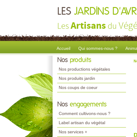
LES
JARDINS D'AV
Artisans
Végé
Les
du
Accueil
Qui sommes-nous ?
Anima
Nos
produits
N
Nos productions végétales
Nos produits jardin
Nos coups de coeur
Nos
engagements
Comment cultivons-nous ?
Label artisan du végétal
Nos services +
D