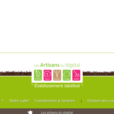
" Établissement labélisé "
s +
Notre Label
Coordonnées & horaires
Gestion des co
|
Les artisans du végétal