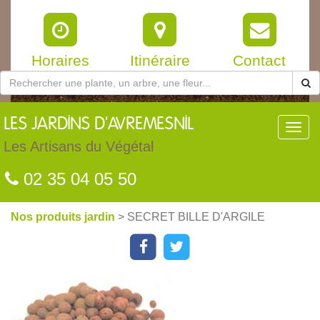
Horaires
Itinéraire
Contact
LES
JARDINS D'AVREMESNIL
Toggl
navig
Les Artisans du Végétal
02 35 04 05 50
Nos produits jardin
> SECRET BILLE D'ARGILE