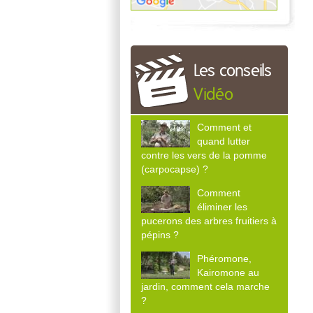
Les conseils
Vidéo
Comment et
quand lutter
contre les vers de la pomme
(carpocapse) ?
Comment
éliminer les
pucerons des arbres fruitiers à
pépins ?
Phéromone,
Kairomone au
jardin, comment cela marche
?