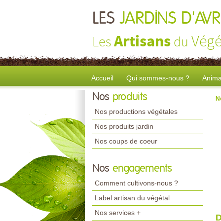
LES
JARDINS D'AV
Artisans
Végé
Les
du
Accueil
Qui sommes-nous ?
Anima
Nos
produits
N
Nos productions végétales
Nos produits jardin
Nos coups de coeur
Nos
engagements
Comment cultivons-nous ?
Label artisan du végétal
Nos services +
D