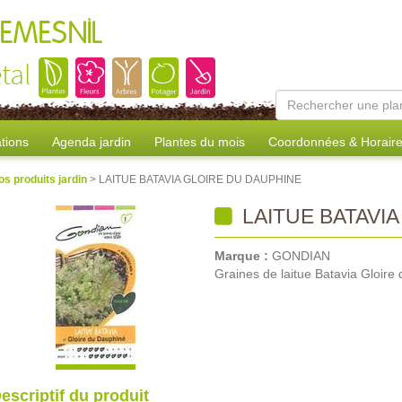
REMESNIL
tal
tions
Agenda jardin
Plantes du mois
Coordonnées & Horair
os produits jardin
> LAITUE BATAVIA GLOIRE DU DAUPHINE
LAITUE BATAVI
Marque :
GONDIAN
Graines de laitue Batavia Gloire
escriptif du produit