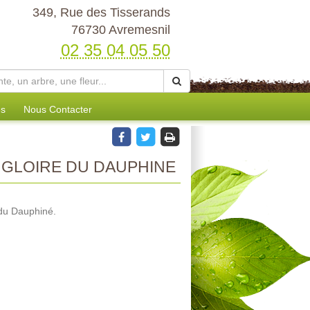
349, Rue des Tisserands
76730 Avremesnil
02 35 04 05 50
es
Nous Contacter
A GLOIRE DU DAUPHINE
 du Dauphiné.