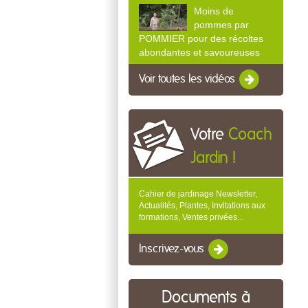
Moins de
pommes par
POMMIER pour des récoltes
abondantes et savoureuses
Voir toutes les vidéos
Votre
Coach
Jardin !
Cahier de jardinage Newsletter,
Actualités, Plantes, Invitations aux
formations, Ventes privées...
Inscrivez-vous
Documents à