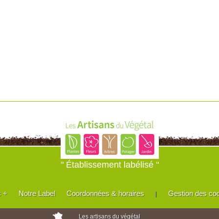
" Établissement labélisé "
s +
Notre Label
Coordonnées & horaires
Gestion des co
|
Les artisans du végétal