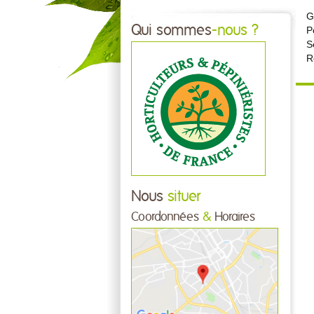
G
Qui sommes
-nous ?
P
S
R
Nous
situer
Coordonnées
&
Horaires