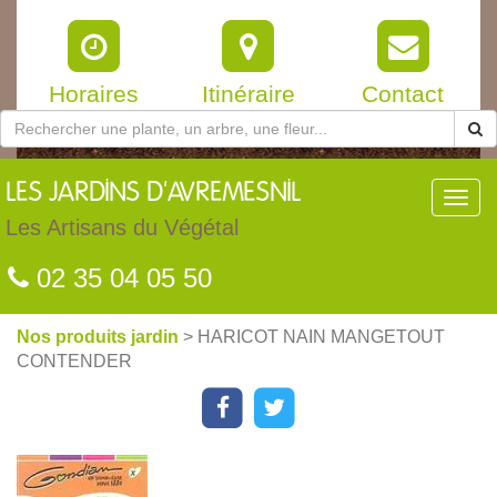
Horaires
Itinéraire
Contact
LES
JARDINS D'AVREMESNIL
Toggl
navig
Les Artisans du Végétal
02 35 04 05 50
Nos produits jardin
> HARICOT NAIN MANGETOUT
CONTENDER