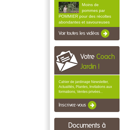
Moins de
pommes par
POMMIER pour des récoltes
abondantes et savoureuses
Voir toutes les vidéos
Votre
Coach
Jardin !
Cahier de jardinage Newsletter,
Actualités, Plantes, Invitations aux
formations, Ventes privées...
Inscrivez-vous
Documents à