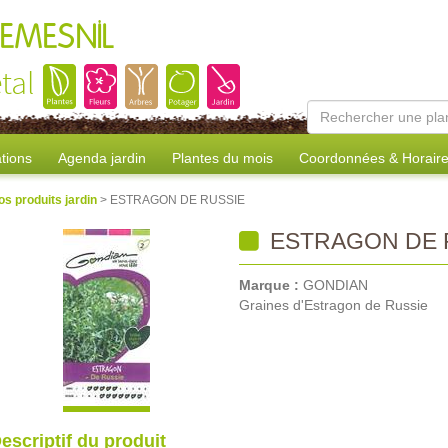
REMESNIL
tal
tions
Agenda jardin
Plantes du mois
Coordonnées & Horair
os produits jardin
> ESTRAGON DE RUSSIE
ESTRAGON DE 
Marque :
GONDIAN
Graines d'Estragon de Russie
escriptif du produit