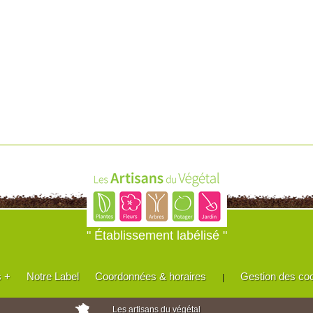
" Établissement labélisé "
s +
Notre Label
Coordonnées & horaires
Gestion des co
|
Les artisans du végétal