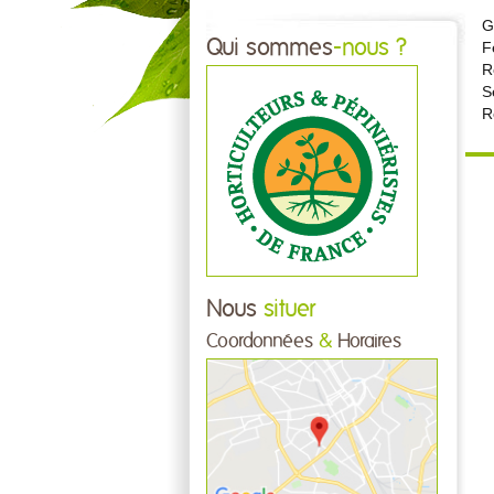
G
Qui sommes
-nous ?
F
R
S
R
Nous
situer
Coordonnées
&
Horaires