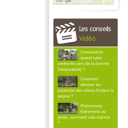
Les conseils
Vidéo
Comment et
quand lutter
contre les vers de la pomme
(carpocapse) ?
Comment
éliminer les
pucerons des arbres fruitiers à
pépins ?
Phéromone,
Kairomone au
jardin, comment cela marche
?