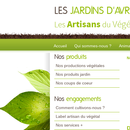
LES
JARDINS D'AV
Artisans
Végé
Les
du
Accueil
Qui sommes-nous ?
Anima
Nos
produits
N
Nos productions végétales
Nos produits jardin
Nos coups de coeur
Nos
engagements
Comment cultivons-nous ?
Label artisan du végétal
Nos services +
D