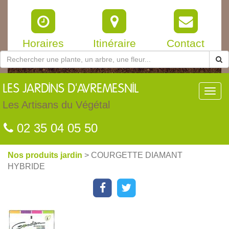
Horaires
Itinéraire
Contact
LES
JARDINS D'AVREMESNIL
Toggl
navig
Les Artisans du Végétal
02 35 04 05 50
Nos produits jardin
> COURGETTE DIAMANT
HYBRIDE