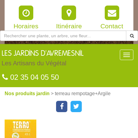
Horaires
Itinéraire
Contact
LES
JARDINS D'AVREMESNIL
Toggl
navig
Les Artisans du Végétal
02 35 04 05 50
Nos produits jardin
> terreau rempotage+Argile