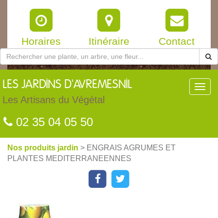
Horaires
Itinéraire
Contact
LES
JARDINS D'AVREMESNIL
Toggl
navig
Les Artisans du Végétal
02 35 04 05 50
Nos produits jardin
> ENGRAIS AGRUMES ET
PLANTES MEDITERRANEENNES