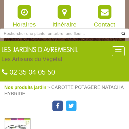
Horaires
Itinéraire
Contact
LES
JARDINS D'AVREMESNIL
Toggl
navig
Les Artisans du Végétal
02 35 04 05 50
Nos produits jardin
> CAROTTE POTAGERE NATACHA
HYBRIDE