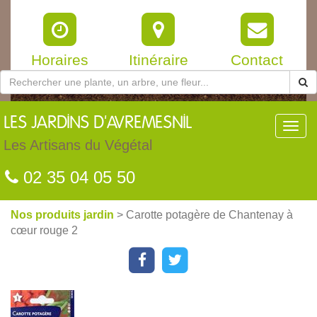
Horaires
Itinéraire
Contact
LES
JARDINS D'AVREMESNIL
Toggl
navig
Les Artisans du Végétal
02 35 04 05 50
Nos produits jardin
> Carotte potagère de Chantenay à
cœur rouge 2