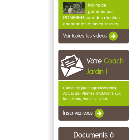
Moins de
pommes par
POMMIER pour des récoltes
abondantes et savoureuses
Voir toutes les vidéos
Votre
Coach
Jardin !
Cahier de jardinage Newsletter,
Actualités, Plantes, Invitations aux
formations, Ventes privées...
Inscrivez-vous
Documents à