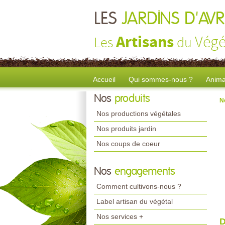
LES
JARDINS D'AV
Artisans
Végé
Les
du
Accueil
Qui sommes-nous ?
Anima
Nos
produits
N
Nos productions végétales
Nos produits jardin
Nos coups de coeur
Nos
engagements
Comment cultivons-nous ?
Label artisan du végétal
Nos services +
D