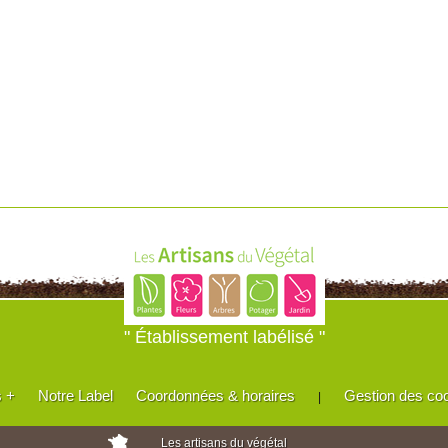
" Établissement labélisé "
s +
Notre Label
Coordonnées & horaires
Gestion des co
|
Les artisans du végétal