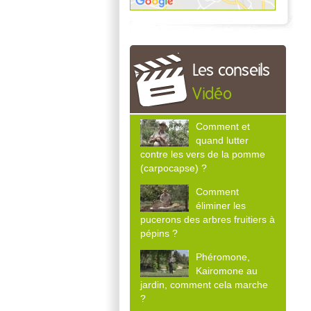
Les conseils
Vidéo
Comment et
quand lutter
contre les vers de la pomme
(carpocapse) ?
Comment
éliminer les
pucerons des arbres fruitiers à
pépins ?
Phéromone,
Kairomone au
jardin, comment cela marche
?