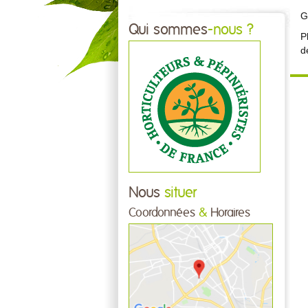
G
Qui sommes
-nous ?
P
d
Nous
situer
Coordonnées
&
Horaires