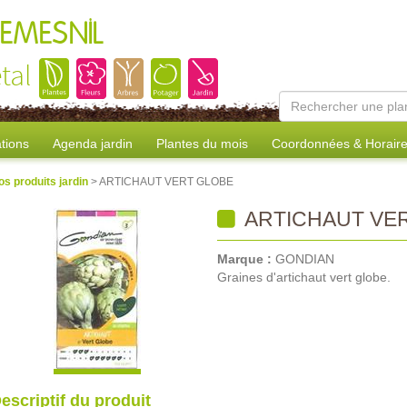
REMESNIL
tal
tions
Agenda jardin
Plantes du mois
Coordonnées & Horair
os produits jardin
> ARTICHAUT VERT GLOBE
ARTICHAUT VE
Marque :
GONDIAN
Graines d'artichaut vert globe.
escriptif du produit