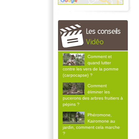
Les conseils
Vidéo
Comment et
quand lutter
contre les vers de la pomme
(carpocapse) ?
Comment
éliminer les
pucerons des arbres fruitiers à
pépins ?
Phéromone,
Kairomone au
jardin, comment cela marche
?