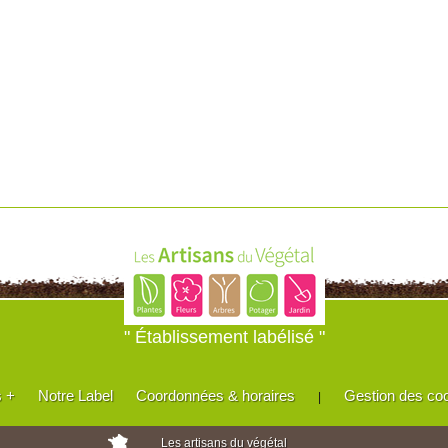
" Établissement labélisé "
s +
Notre Label
Coordonnées & horaires
Gestion des co
|
Les artisans du végétal