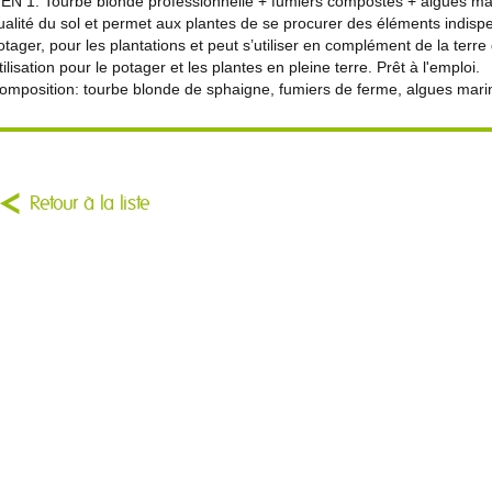
 EN 1: Tourbe blonde professionnelle + fumiers compostés + algues mar
ualité du sol et permet aux plantes de se procurer des éléments indispensab
otager, pour les plantations et peut s’utiliser en complément de la terre
tilisation pour le potager et les plantes en pleine terre. Prêt à l'emploi.
omposition: tourbe blonde de sphaigne, fumiers de ferme, algues mari
Retour à la liste