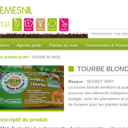
REMESNIL
tal
tions
Agenda jardin
Plantes du mois
Coordonnées & Horair
os produits jardin
> TOURBE BLONDE
TOURBE BLON
Marque :
SECRET VERT
La tourbe blonde améliore la qua
procurer des éléments indispensable
potager, pour les plantations et p
de bruyère pour les plantes acido
escriptif du produit