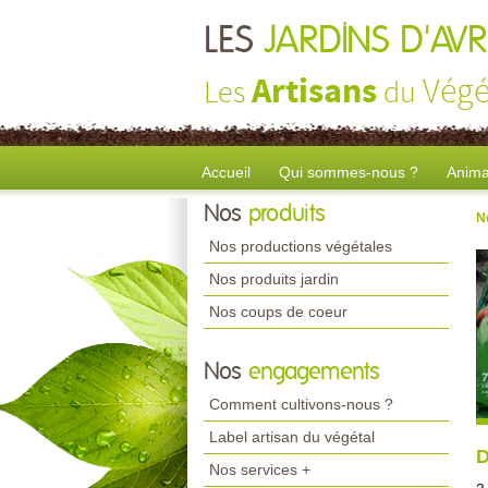
LES
JARDINS D'AV
Artisans
Végé
Les
du
Accueil
Qui sommes-nous ?
Anima
Nos
produits
N
Nos productions végétales
Nos produits jardin
Nos coups de coeur
Nos
engagements
Comment cultivons-nous ?
Label artisan du végétal
D
Nos services +