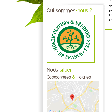
3
q
Qui sommes
-nous ?
p
U
C
Nous
situer
Coordonnées
&
Horaires