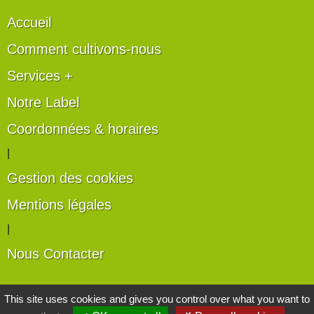
Accueil
Comment cultivons-nous
Services +
Notre Label
Coordonnées & horaires
|
Gestion des cookies
Mentions légales
|
Nous Contacter
Les artisans du végétal
This site uses cookies and gives you control over what you want to