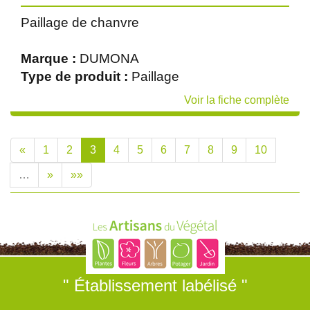
Paillage de chanvre
Marque :
DUMONA
Type de produit :
Paillage
Voir la fiche complète
«
1
2
3
4
5
6
7
8
9
10
…
»
»»
" Établissement labélisé "