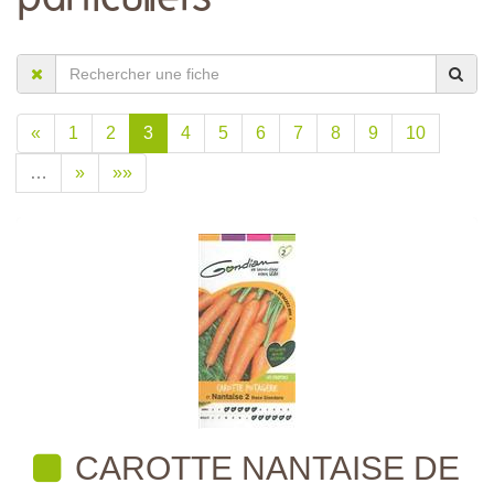
«
1
2
3
4
5
6
7
8
9
10
…
»
»»
CAROTTE NANTAISE DE