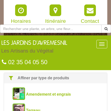
Horaires
Itinéraire
Contact
LES
JARDINS D'AVREMESNIL
Toggl
navig
Les Artisans du Végétal
02 35 04 05 50
Affiner par type de produits
Amendement et engrais
Terreau