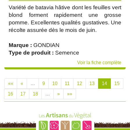
Variété de batavia hâtive dont les feuilles vert
blond forment rapidement une grosse
pomme. Excellentes qualités gustatives. Une
récolte assurée dès le mois de juin.
Marque :
GONDIAN
Type de produit :
Semence
Voir la fiche complète
««
«
…
9
10
11
12
13
14
15
16
17
18
…
»
»»