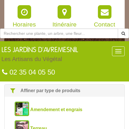
Horaires
Itinéraire
Contact
LES
JARDINS D'AVREMESNIL
Toggl
navig
Les Artisans du Végétal
02 35 04 05 50
Affiner par type de produits
Amendement et engrais
Terreau