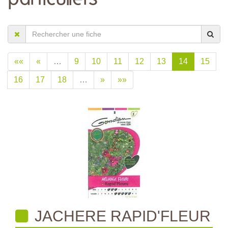
««
«
…
9
10
11
12
13
14
15
16
17
18
…
»
»»
JACHERE RAPID'FLEUR