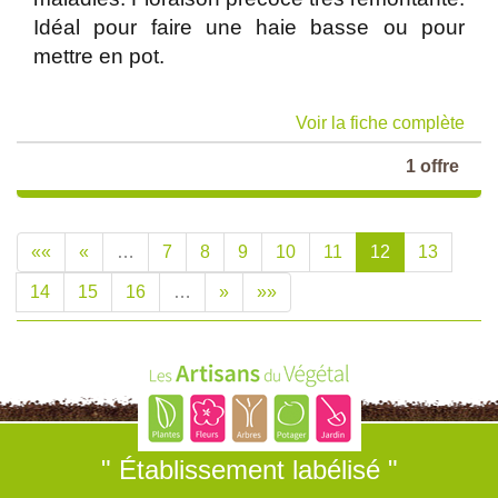
Idéal pour faire une haie basse ou pour
mettre en pot.
Voir la fiche complète
1 offre
««
«
…
7
8
9
10
11
12
13
14
15
16
…
»
»»
" Établissement labélisé "