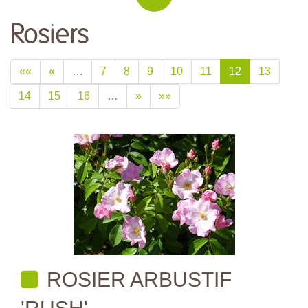
Rosiers
««
«
…
7
8
9
10
11
12
13
14
15
16
…
»
»»
ROSIER ARBUSTIF