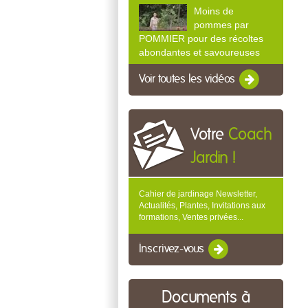
Moins de
pommes par
POMMIER pour des récoltes
abondantes et savoureuses
Voir toutes les vidéos
Votre
Coach
Jardin !
Cahier de jardinage Newsletter,
Actualités, Plantes, Invitations aux
formations, Ventes privées...
Inscrivez-vous
Documents à