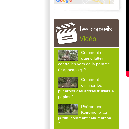
Les conseils
Vidéo
Comment et
quand lutter
contre les vers de la pomme
(carpocapse) ?
Comment
éliminer les
pucerons des arbres fruitiers à
pépins ?
Phéromone,
Kairomone au
jardin, comment cela marche
?