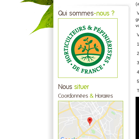
(
Qui sommes
-nous ?
V
g
v
V
1
2
3
4
5
Nous
situer
T
Coordonnées
&
Horaires