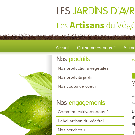
LES
JARDINS D'AV
Artisans
Végé
Les
du
Accueil
Qui sommes-nous ?
Anima
Nos
produits
C
Nos productions végétales
Nos produits jardin
Nos coups de coeur
A
Nos
engagements
s
U
Comment cultivons-nous ?
d
Label artisan du végétal
é
Nos services +
P