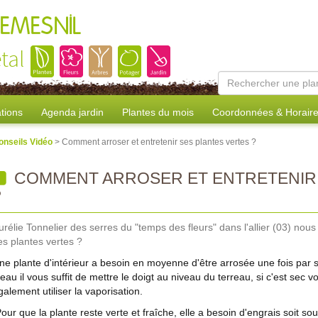
REMESNIL
tal
tions
Agenda jardin
Plantes du mois
Coordonnées & Horair
onseils Vidéo
> Comment arroser et entretenir ses plantes vertes ?
COMMENT ARROSER ET ENTRETENIR 
?
urélie Tonnelier des serres du "temps des fleurs" dans l'allier (03) nou
es plantes vertes ?
ne plante d'intérieur a besoin en moyenne d'être arrosée une fois par se
'eau il vous suffit de mettre le doigt au niveau du terreau, si c'est sec
galement utiliser la vaporisation.
our que la plante reste verte et fraîche, elle a besoin d'engrais soit so