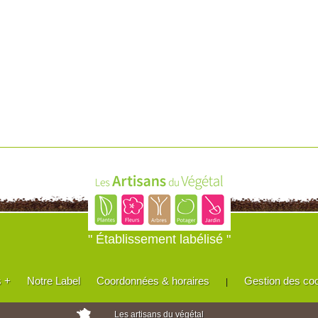
" Établissement labélisé "
s +
Notre Label
Coordonnées & horaires
Gestion des co
|
Les artisans du végétal